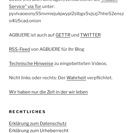
Service" via Tor
unter:
pyvlvaoeony55nvmiejukjwypl2slbgs5vjszj7hhe52ensz
o4lz5cad.onion
AGBUERE ist auch auf
GETTR
und
TWITTER
RSS-Feed
von AGBUERE für Ihr Blog
Technische Hinweise
zu eingebetteten Videos.
Nicht links oder rechts: Der
Wahrheit
verpflichtet.
Wir haben nur die Zeit in der wir leben
RECHTLICHES
Erklärung zum Datenschutz
Erklärung zum Urheberrecht