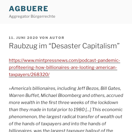
Zum
AGBUERE
Inhalt
Aggregator Bürgerrechte
springen
VERÖFFENTLICHT
11. JUNI 2020
VON
AUTOR
AM
Raubzug im “Desaster Capitalism”
https://www.mintpressnews.com/podcast-pandemic-
profiteering-how-billionaires-are-looting-american-
taxpayers/268320/
»America’s billionaires, including Jeff Bezos, Bill Gates,
Warren Buffet, Michael Bloomberg and others, accrued
more wealth in the first three weeks of the lockdown
than they made in total prior to 1980 […] This economic
phenomenon, the largest radical transfer of wealth out
of the hands of taxpayers and into the hands of
billionaires, was the largest taxpayer bailout of the