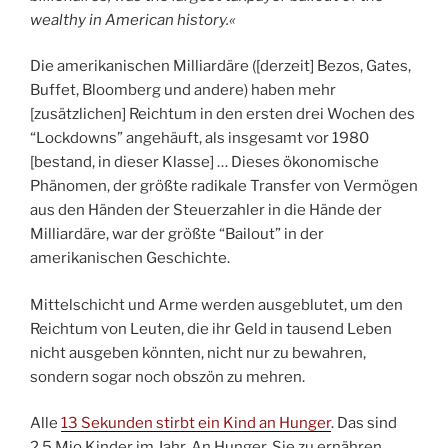
wealthy in American history.
«
Die amerikanischen Milliardäre ([derzeit] Bezos, Gates,
Buffet, Bloomberg und andere) haben mehr
[zusätzlichen] Reichtum in den ersten drei Wochen des
“Lockdowns” angehäuft, als insgesamt vor 1980
[bestand, in dieser Klasse] … Dieses ökonomische
Phänomen, der größte radikale Transfer von Vermögen
aus den Händen der Steuerzahler in die Hände der
Milliardäre, war der größte “Bailout” in der
amerikanischen Geschichte.
Mittelschicht und Arme werden ausgeblutet, um den
Reichtum von Leuten, die ihr Geld in tausend Leben
nicht ausgeben könnten, nicht nur zu bewahren,
sondern sogar noch obszön zu mehren.
Alle
13 Sekunden stirbt ein Kind an Hunger
. Das sind
2,5 Mio Kinder im Jahr. An Hunger. Sie zu ernähren,