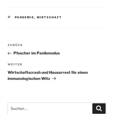
SCHLAGWÖRTER
PANDEMIE
,
WIRTSCHAFT
Beitragsnavigation
Vorheriger
ZURÜCK
Beitrag
Pfuscher im Panikmodus
Nächster
WEITER
Beitrag
Wirtschaftscrash und Hausarrest für einen
immunologischen Witz
Suchen
Suche
nach: