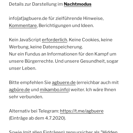
Details zur Darstellung im
Nachtmodus
info[at]agbuere.de für zielführende Hinweise,
Kommentare
, Berichtigungen und Ideen.
Kein JavaScript
erforderlich
. Keine Cookies, keine
Werbung, keine Datenspeicherung.
Nur ein Fundus an Informationen für den Kampf um
unsere Bürgerrechte. Und unsere Gesundheit, sogar
unser Leben.
Bitte empfehlen Sie
agbuere.de
(erreichbar auch mit
agbüre.de
und
mikambo.info
) weiter. Ich wäre Ihnen
sehr verbunden.
Alternativ bei Telegram:
https://t.me/agbuere
(Einträge ab dem 4.7.2020).
Sowie (mit allen Einträgen) zensursicher als
"Hidden