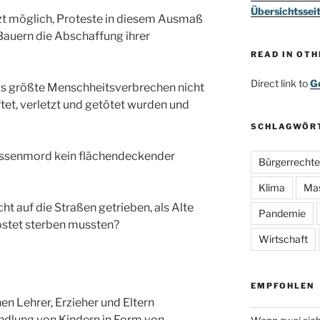
Übersichtssei
zt möglich, Proteste in diesem Ausmaß
 Bauern die Abschaffung ihrer
READ IN OT
Direct link to
Go
as größte Menschheitsverbrechen nicht
iftet, verletzt und getötet wurden und
SCHLAGWÖR
assenmord kein flächendeckender
Bürgerrechte
Klima
Ma
t auf die Straßen getrieben, als Alte
Pandemie
östet sterben mussten?
Wirtschaft
EMPFOHLEN
en Lehrer, Erzieher und Eltern
ndlung von Kindern in Form von