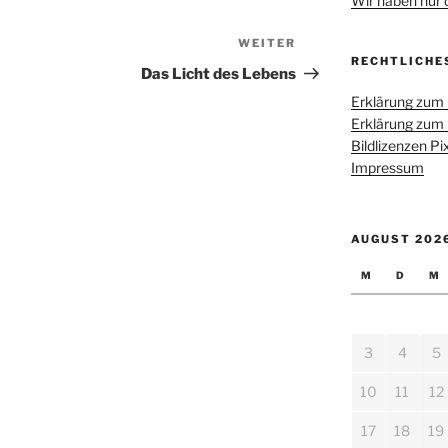
Wir haben nur di
WEITER
Nächster
RECHTLICHE
Beitrag
Das Licht des Lebens
Erklärung zum
Erklärung zum
Bildlizenzen P
Impressum
AUGUST 202
M
D
M
3
4
5
10
11
12
17
18
19