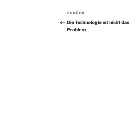
Beitragsnavigation
Vorheriger
ZURÜCK
Beitrag
Die Technologie ist nicht das
Problem