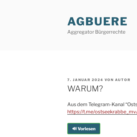
Zum
Inhalt
AGBUERE
springen
Aggregator Bürgerrechte
VERÖFFENTLICHT
7. JANUAR 2024
VON
AUTOR
AM
WARUM?
Aus dem Telegram-Kanal “Ost
https://t.me/ostseekrabbe_mv
🔊 Vorlesen