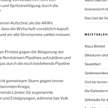
Wenn zwei sich
 und Spritzennötigung durch die
Innenansicht de
?
Das Lied der Ew
men Aufschrei, als die AKWs
 dass die Wirtschaft vorsätzlich kaputt
nd wir alle Strompreise zahlen müssen,
MEISTGELES
Klaus Blofeld
ven Protest gegen die Weigerung der
Diktaturen sin
ie Nordstream Pipelines aufzuklären und
gas durch die noch bestehende Pipeline
Skelettiert
Seelenwander
icht gemeinsam Sturm gegen immer
Und sie tanzen 
rdammten Kriege,
Die Elefanten 
remde Länder, für sogenannte
n und Enteignungen, während das Volk
Zeltstädte für 