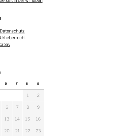
e Zeit in der wir leben
S
 Datenschutz
 Urheberrecht
ixabay
6
D
F
S
S
1
2
6
7
8
9
13
14
15
16
20
21
22
23