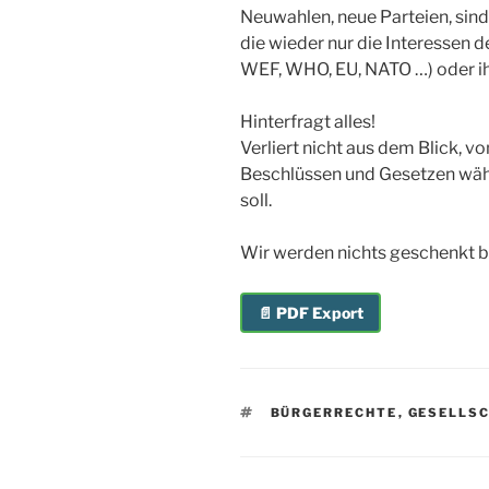
Neuwahlen, neue Parteien, sin
die wieder nur die Interessen 
WEF, WHO, EU, NATO …) oder ih
Hinterfragt alles!
Verliert nicht aus dem Blick, 
Beschlüssen und Gesetzen wäh
soll.
Wir werden nichts geschenkt
📄 PDF Export
SCHLAGWÖRTER
BÜRGERRECHTE
,
GESELLS