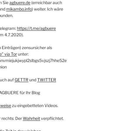
n Sie
agbuere.de
(erreichbar auch
und
mikambo.info
) weiter. Ich wäre
bunden.
Telegram:
https://t.me/agbuere
em 4.7.2020).
n Einträgen) zensursicher als
" via Tor
unter:
nvmiejukjwypl2slbgs5vjszj7hhe52e
nion
uch auf
GETTR
und
TWITTER
AGBUERE für Ihr Blog
nweise
zu eingebetteten Videos.
r rechts: Der
Wahrheit
verpflichtet.