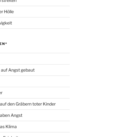
 streiten
r Hölle
igkeit
EN*
d auf Angst gebaut
er
auf den Gräbern toter Kinder
haben Angst
das Klima