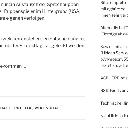
Bitte empfehle
d nur ein Austausch der Sprechpuppen,
mit
agbüre.de
der Puppenspieler im Hintergrund (USA,
Ihnen sehr ver
re eigenen verfolgen.
Alternativ bei 
(Einträge ab d
von welchen anstehenden Entscheidungen,
rend der Protesttage abgelenkt werden
Sowie (mit alle
"Hidden Service
pyvlvaoeony55
nszo4lz5cad.o
 bekommen …
AGBUERE ist a
RSS-Feed
von 
Technische Hi
CHAFT
,
POLITIK
,
WIRTSCHAFT
Nicht links ode