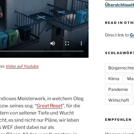
Übersichtssei
READ IN OT
Direct link to
Go
SCHLAGWÖR
nzes
Video auf Youtube
Bürgerrechte
Klima
Ma
Pandemie
andioses Meisterwerk, in welchem Oleg
Wirtschaft
zw. seines sog. “
Great Reset
”, für die
dern von seltener Tiefe und Wucht
cht, es sind nicht nur Pläne, wir leben
EMPFOHLEN
 WEF dient dabei nur als