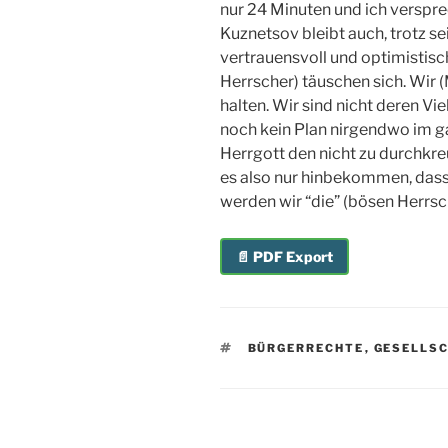
nur 24 Minuten und ich verspre
Kuznetsov bleibt auch, trotz s
vertrauensvoll und optimistisch
Herrscher) täuschen sich. Wir 
halten. Wir sind nicht deren Vi
noch kein Plan nirgendwo im g
Herrgott den nicht zu durchkr
es also nur hinbekommen, dass 
werden wir “die” (bösen Herrsch
📄 PDF Export
SCHLAGWÖRTER
BÜRGERRECHTE
,
GESELLS