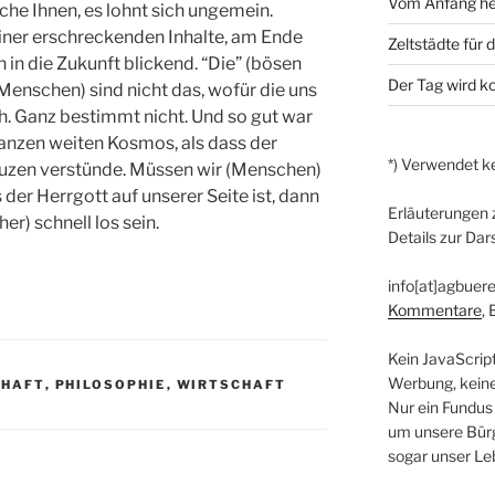
Vom Anfang he
che Ihnen, es lohnt sich ungemein.
einer erschreckenden Inhalte, am Ende
Zeltstädte für 
 in die Zukunft blickend. “Die” (bösen
Der Tag wird 
(Menschen) sind nicht das, wofür die uns
eh. Ganz bestimmt nicht. Und so gut war
anzen weiten Kosmos, als dass der
*) Verwendet ke
euzen verstünde. Müssen wir (Menschen)
der Herrgott auf unserer Seite ist, dann
Erläuterungen 
er) schnell los sein.
Details zur Dar
info[at]agbuere
Kommentare
,
Kein JavaScrip
Werbung, kein
CHAFT
,
PHILOSOPHIE
,
WIRTSCHAFT
Nur ein Fundus
um unsere Bürg
sogar unser Le