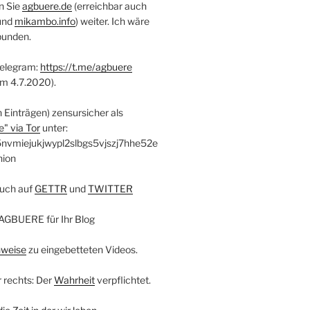
n Sie
agbuere.de
(erreichbar auch
und
mikambo.info
) weiter. Ich wäre
bunden.
Telegram:
https://t.me/agbuere
em 4.7.2020).
n Einträgen) zensursicher als
" via Tor
unter:
nvmiejukjwypl2slbgs5vjszj7hhe52e
nion
uch auf
GETTR
und
TWITTER
AGBUERE für Ihr Blog
nweise
zu eingebetteten Videos.
r rechts: Der
Wahrheit
verpflichtet.