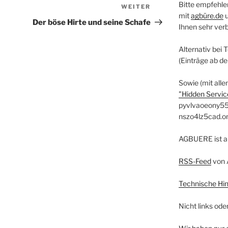
Bitte empfehle
WEITER
Nächster
mit
agbüre.de
Beitrag
Der böse Hirte und seine Schafe
Ihnen sehr ver
Alternativ bei 
(Einträge ab d
Sowie (mit alle
"Hidden Service
pyvlvaoeony55
nszo4lz5cad.o
AGBUERE ist a
RSS-Feed
von 
Technische Hi
Nicht links ode