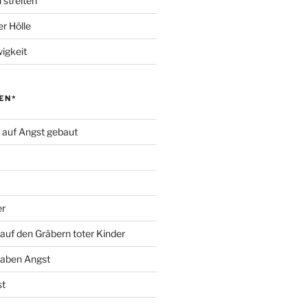
 streiten
r Hölle
igkeit
EN*
d auf Angst gebaut
er
auf den Gräbern toter Kinder
haben Angst
st