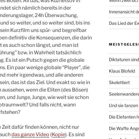
s Bösen. All das, was Kuznetsov in
Wenn zwei sich
ndet sich nämlich bereits in der
Innenansicht de
nderungslager, 24h Überwachung,
 so weiter, und so weiter sind, bis ins
Das Lied der Ew
e sein Kurzfilm uns spür- und begreifbar
aben definitiv die Konsequenzen, die darin
t es auch schon längst, und man ist
MEISTGELES
ührung” bzw. in Wahrheit tatsächlich
Diktaturen sin
ng. Es ist ein Putsch gegen die globale
. Ein paar wenige globale “Player”, die
Klaus Blofeld
and mehr irgendwas, und alle anderen
in, das ist das Ziel. Und exakt so wie in
Skelettiert
 aussehen, wenn die Eliten (des Bösen)
Seelenwander
, und Junge, Junge, wie weit sie schon
lptraumwelt? Und falls nicht, wann
Und sie tanzen 
ufstehen?
Die Elefanten 
ie Zeit dafür finden können, nicht nur
Die Waffe Ang
 auch
das ganze Video
(
Kopie
). Es sind