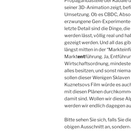
Propagandastelle der Kabale de
seiner 3D-Animation zeigt, befi
Umsetzung. Ob es CBDC, Abso
erzwungene Gen-Experimente und
letzte Detail sind die Dinge, di
werden lässt, völlig real und h
gezeigt werden. Und all das gib
längst mitten in der “Markteinf
Markt
ent
führung. Ja, Entführu
Wirtschaftsordnung, mindestens
alles besitzen, und sonst niem
sollen dieser Wenigen Sklaven se
Kuznetsovs Film würde es auch
mit diesen Plänen durchkommen
damit sind. Wollen wir diese A
werden wir endlich dagegen a
Bitte sehen Sie sich, falls Sie d
obigen Ausschnitt an, sondern