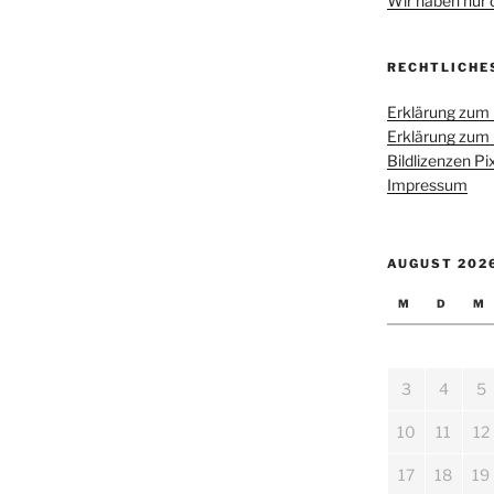
Wir haben nur di
RECHTLICHE
Erklärung zum
Erklärung zum
Bildlizenzen P
Impressum
AUGUST 202
M
D
M
3
4
5
10
11
12
17
18
19