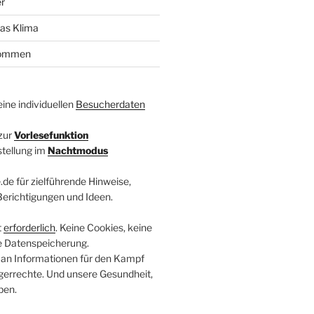
r
das Klima
kommen
ine individuellen
Besucherdaten
zur
Vorlesefunktion
stellung im
Nachtmodus
.de für zielführende Hinweise,
 Berichtigungen und Ideen.
t
erforderlich
. Keine Cookies, keine
e Datenspeicherung.
 an Informationen für den Kampf
errechte. Und unsere Gesundheit,
ben.