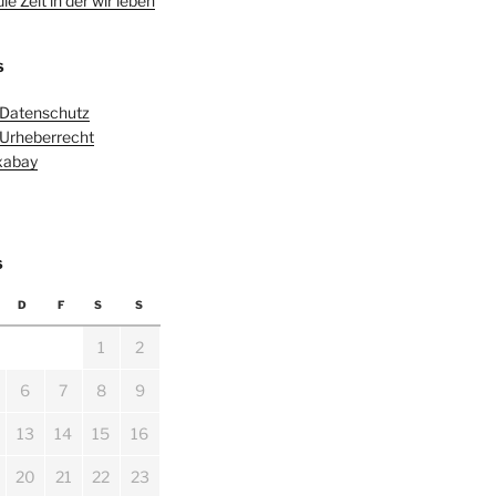
e Zeit in der wir leben
S
 Datenschutz
 Urheberrecht
ixabay
6
D
F
S
S
1
2
6
7
8
9
13
14
15
16
20
21
22
23