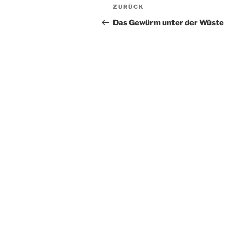
Beitragsnavigation
Vorheriger
ZURÜCK
Beitrag
Das Gewürm unter der Wüste