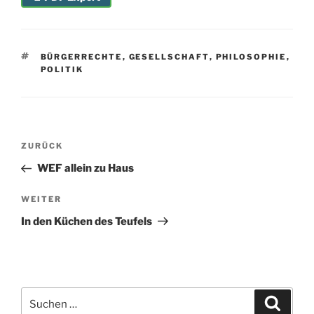
SCHLAGWÖRTER
BÜRGERRECHTE
,
GESELLSCHAFT
,
PHILOSOPHIE
,
POLITIK
Beitragsnavigation
Vorheriger
ZURÜCK
Beitrag
WEF allein zu Haus
Nächster
WEITER
Beitrag
In den Küchen des Teufels
Suchen
Suche
nach: