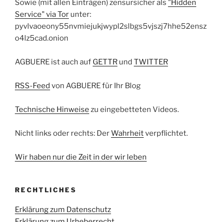
Sowie (mit allen Einträgen) zensursicher als
"Hidden
Service" via Tor
unter:
pyvlvaoeony55nvmiejukjwypl2slbgs5vjszj7hhe52ensz
o4lz5cad.onion
AGBUERE ist auch auf
GETTR
und
TWITTER
RSS-Feed
von AGBUERE für Ihr Blog
Technische Hinweise
zu eingebetteten Videos.
Nicht links oder rechts: Der
Wahrheit
verpflichtet.
Wir haben nur die Zeit in der wir leben
RECHTLICHES
Erklärung zum Datenschutz
Erklärung zum Urheberrecht