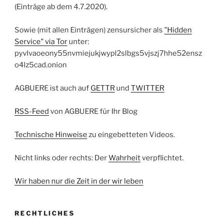
(Einträge ab dem 4.7.2020).
Sowie (mit allen Einträgen) zensursicher als
"Hidden
Service" via Tor
unter:
pyvlvaoeony55nvmiejukjwypl2slbgs5vjszj7hhe52ensz
o4lz5cad.onion
AGBUERE ist auch auf
GETTR
und
TWITTER
RSS-Feed
von AGBUERE für Ihr Blog
Technische Hinweise
zu eingebetteten Videos.
Nicht links oder rechts: Der
Wahrheit
verpflichtet.
Wir haben nur die Zeit in der wir leben
RECHTLICHES