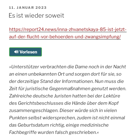
Ass
VERÖFFENTLICHT
11. JANUAR 2023
AM
im
Es ist wieder soweit
Ärmel“
https://report24.news/inna-zhvanetskaya-85-ist-jetzt-
auf-der-flucht-vor-behoerden-und-zwangsimpfung/
🔊 Vorlesen
»Unterstützer verbrachten die Dame noch in der Nacht
an einen unbekannten Ort und sorgen dort für sie, so
der derzeitige Stand der Informationen. Nun muss die
Zeit für juristische Gegenmaßnahmen genutzt werden.
Zahlreiche deutsche Juristen hatten bei der Lektüre
des Gerichtsbeschlusses die Hände über dem Kopf
zusammengeschlagen. Dieser würde sich in vielen
Punkten selbst widersprechen, zudem ist nicht einmal
das Geburtsdatum richtig, einige medizinische
Fachbegriffe wurden falsch geschrieben.«