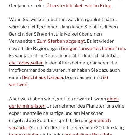
Genjauche – eine
Übersterblichkeit wie im Krieg
.
Wenn Sie wissen möchten, was Inna geblüht hätte,
wäre sie nicht geflohen, dann lesen Sie bitte diesen
Bericht der Sängerin Julia Neigel über einen
Verwandten:
Zum Sterben abgelegt
. Es ist wieder
soweit, die Regierungen
bringen “unwertes Leben” um
.
Es war ja auch in Deutschland überdeutlich sichtbar,
die Todeswellen
in den Altersheimen, nachdem die
Impfkommandos da waren, hier haben Sie dazu auch
einen
Bericht aus Kanada
. Doch das war und
ist
weltweit
.
Aber was haben wir eigentlich erwartet, wenn
eines
der kriminellsten
Unternehmen des Planeten uns eine
experimentelle neuartige und am Menschen
ungetestete Substanz spritzt, die uns
genetisch
verändert
? Und für die alle Tierversuche 20 Jahre lang
immer wieder
und wieder
entsetzliche Resultate