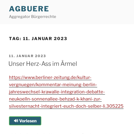
Zum
AGBUERE
Inhalt
Aggregator Bürgerrechte
springen
TAG:
11. JANUAR 2023
VERÖFFENTLICHT
11. JANUAR 2023
AM
Unser Herz-Ass im Ärmel
https://www.berliner-zeitung.de/kultur-
vergnuegen/kommentar-meinung-berlin-
jahreswechsel-krawalle-integration-debatte-
neukoelln-sonnenallee-behzad-k-khani-zur-
silvesternacht-integriert-euch-doch-selber-li.305225
🔊 Vorlesen