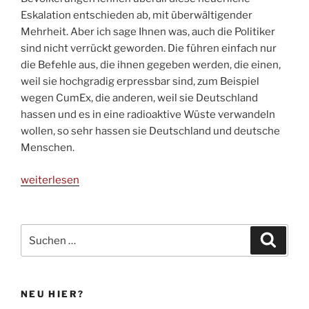
Eskalation entschieden ab, mit überwältigender
Mehrheit. Aber ich sage Ihnen was, auch die Politiker
sind nicht verrückt geworden. Die führen einfach nur
die Befehle aus, die ihnen gegeben werden, die einen,
weil sie hochgradig erpressbar sind, zum Beispiel
wegen CumEx, die anderen, weil sie Deutschland
hassen und es in eine radioaktive Wüste verwandeln
wollen, so sehr hassen sie Deutschland und deutsche
Menschen.
„Die
weiterlesen
Logik
der
dunklen
Suchen
Suche
Erde“
nach:
NEU HIER?