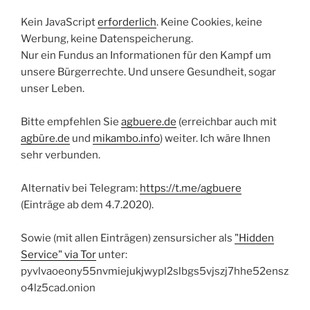
Kein JavaScript
erforderlich
. Keine Cookies, keine
Werbung, keine Datenspeicherung.
Nur ein Fundus an Informationen für den Kampf um
unsere Bürgerrechte. Und unsere Gesundheit, sogar
unser Leben.
Bitte empfehlen Sie
agbuere.de
(erreichbar auch mit
agbüre.de
und
mikambo.info
) weiter. Ich wäre Ihnen
sehr verbunden.
Alternativ bei Telegram:
https://t.me/agbuere
(Einträge ab dem 4.7.2020).
Sowie (mit allen Einträgen) zensursicher als
"Hidden
Service" via Tor
unter:
pyvlvaoeony55nvmiejukjwypl2slbgs5vjszj7hhe52ensz
o4lz5cad.onion