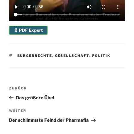
📄 PDF Export
SCHLAGWÖRTER
BÜRGERRECHTE
,
GESELLSCHAFT
,
POLITIK
Beitragsnavigation
Vorheriger
ZURÜCK
Beitrag
Das größere Übel
Nächster
WEITER
Beitrag
Der schlimmste Feind der Pharmafia