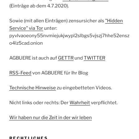
(Einträge ab dem 4.7.2020).
Sowie (mit allen Einträgen) zensursicher als
"Hidden
Service" via Tor
unter:
pyvlvaoeony55nvmiejukjwypl2slbgs5vjszj7hhe52ensz
o4lz5cad.onion
AGBUERE ist auch auf
GETTR
und
TWITTER
RSS-Feed
von AGBUERE für Ihr Blog
Technische Hinweise
zu eingebetteten Videos.
Nicht links oder rechts: Der
Wahrheit
verpflichtet.
Wir haben nur die Zeit in der wir leben
RECHTLICHES