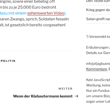
Den Teufel zum
ngnis, sowie einer beliebig oft
n bis zu je 25.000 Euro bedroht
Krieg gegen da
 dazu mit einem
sehenswerten Video
)
.
ren Zwangs, sprich, Soldaten fesseln
Satan greift n
lt, ist gesetzlich bereits vorgesehen!
*) Verwendet ke
Erläuterungen 
Details zur Dar
,
POLITIK
info[at]agbuere
Kommentare
,
Kein JavaScrip
Werbung, kein
WEITER
Nächster
Nur ein Fundus
Beitrag
um unsere Bürg
Wenn der Klabautermann kommt
sogar unser Le