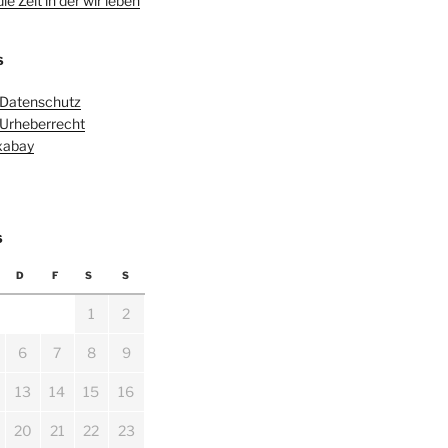
e Zeit in der wir leben
S
 Datenschutz
 Urheberrecht
ixabay
6
D
F
S
S
1
2
6
7
8
9
13
14
15
16
20
21
22
23