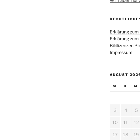
Wir haben nur di
RECHTLICHE
Erklärung zum
Erklärung zum
Bildlizenzen P
Impressum
AUGUST 202
M
D
M
3
4
5
10
11
12
17
18
19