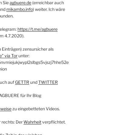
n Sie
agbuere.de
(erreichbar auch
und
mikambo.info
) weiter. Ich wäre
bunden.
Telegram:
https://t.me/agbuere
em 4.7.2020).
n Einträgen) zensursicher als
" via Tor
unter:
nvmiejukjwypl2slbgs5vjszj7hhe52e
nion
uch auf
GETTR
und
TWITTER
AGBUERE für Ihr Blog
nweise
zu eingebetteten Videos.
r rechts: Der
Wahrheit
verpflichtet.