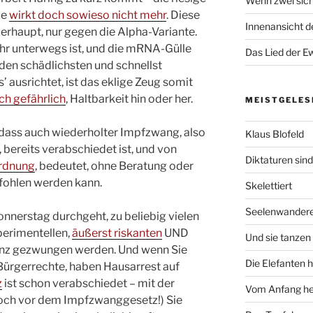
Wenn zwei sich
de
wirkt doch sowieso nicht mehr
. Diese
Innenansicht de
erhaupt, nur gegen die Alpha-Variante.
ehr unterwegs ist, und die mRNA-Gülle
Das Lied der Ew
 den schädlichsten und schnellst
 ausrichtet, ist das eklige Zeug somit
ch gefährlich
, Haltbarkeit hin oder her.
MEISTGELES
dass auch wiederholter Impfzwang, also
Klaus Blofeld
, bereits verabschiedet ist, und von
Diktaturen sin
ordnung
, bedeutet, ohne Beratung oder
ohlen werden kann.
Skelettiert
Seelenwander
onnerstag durchgeht, zu beliebig vielen
xperimentellen,
äußerst riskanten
UND
Und sie tanzen 
nz gezwungen werden. Und wenn Sie
Die Elefanten 
e Bürgerrechte, haben Hausarrest auf
z
ist schon verabschiedet – mit der
Vom Anfang he
 noch vor dem Impfzwanggesetz!) Sie