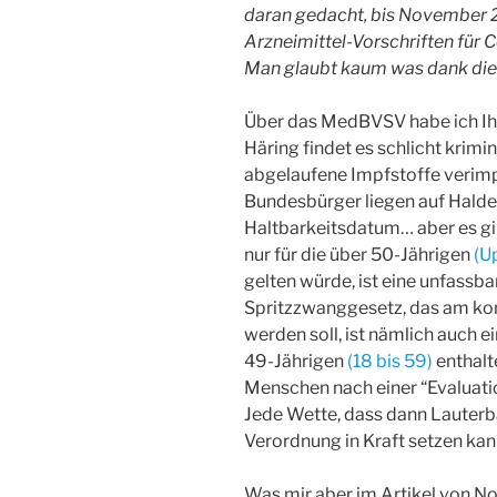
daran gedacht, bis November 2
Arzneimittel-Vorschriften für 
Man glaubt kaum was dank dies
Über das MedBVSV habe ich I
Häring findet es schlicht krimi
abgelaufene Impfstoffe verimp
Bundesbürger liegen auf Halde,
Haltbarkeitsdatum… aber es gibt
nur für die über 50-Jährigen
(U
gelten würde, ist eine unfassb
Spritzzwanggesetz, das am k
werden soll, ist nämlich auch ei
49-Jährigen
(18 bis 59)
enthalte
Menschen nach einer “Evaluati
Jede Wette, dass dann Lauterba
Verordnung in Kraft setzen kan
Was mir aber im Artikel von No