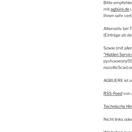
Bitte empfehle
mit
agbüre.de
Ihnen sehr ver
Alternativ bei 
(Einträge ab d
Sowie (mit alle
"Hidden Service
pyvlvaoeony55
nszo4lz5cad.o
AGBUERE ist a
RSS-Feed
von 
Technische Hi
Nicht links ode