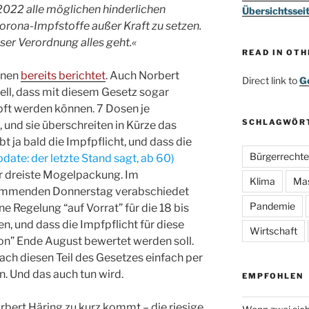
022 alle möglichen hinderlichen
Übersichtssei
Corona-Impfstoffe außer Kraft zu setzen.
er Verordnung alles geht.«
READ IN OT
hnen
bereits berichtet
. Auch Norbert
Direct link to
Go
nell, dass mit diesem Gesetz sogar
ft werden können. 7 Dosen je
SCHLAGWÖR
 und sie überschreiten in Kürze das
 ja bald die Impfpflicht, und dass die
Bürgerrechte
pdate: der letzte Stand sagt, ab 60)
ar dreiste Mogelpackung. Im
Klima
Ma
ommenden Donnerstag verabschiedet
Pandemie
ne Regelung “auf Vorrat” für die 18 bis
n, und dass die Impfpflicht für diese
Wirtschaft
on” Ende August bewertet werden soll.
ch diesen Teil des Gesetzes einfach per
n. Und das auch tun wird.
EMPFOHLEN
rbert Häring zu kurz kommt – die riesige