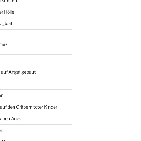
 streiten
r Hölle
igkeit
EN*
d auf Angst gebaut
er
auf den Gräbern toter Kinder
haben Angst
r