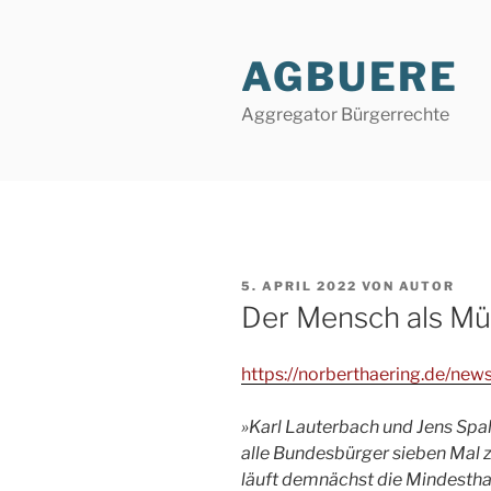
Zum
Inhalt
AGBUERE
springen
Aggregator Bürgerrechte
VERÖFFENTLICHT
5. APRIL 2022
VON
AUTOR
AM
Der Mensch als Mü
https://norberthaering.de/ne
»Karl Lauterbach und Jens Spa
alle Bundesbürger sieben Mal z
läuft demnächst die Mindestha