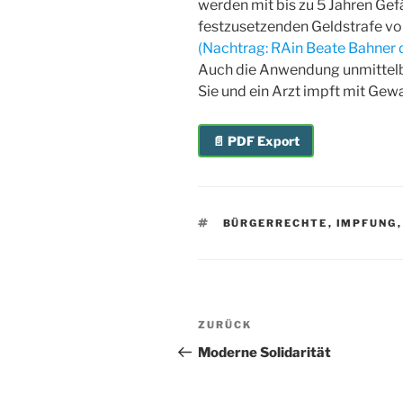
werden mit bis zu 5 Jahren Gefä
festzusetzenden Geldstrafe vo
(Nachtrag: RAin Beate Bahner
Auch die Anwendung unmittelba
Sie und ein Arzt impft mit Gewa
📄 PDF Export
SCHLAGWÖRTER
BÜRGERRECHTE
,
IMPFUNG
Beitragsnavigation
Vorheriger
ZURÜCK
Beitrag
Moderne Solidarität