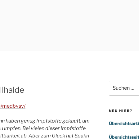
Suchen
llhalde
nach:
ws/medbvsv/
NEU HIER?
hn haben genug Impfstoffe gekauft, um
Übersichtsarti
u impfen. Bei vielen dieser Impfstoffe
ltbarkeit ab. Aber zum Glück hat Spahn
Übersichtssei