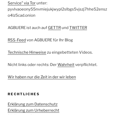
Service" via Tor
unter:
pyvlvaoeony55nvmiejukjwypl2slbgs5vjszj7hhe52ensz
o4lz5cad.onion
AGBUERE ist auch auf
GETTR
und
TWITTER
RSS-Feed
von AGBUERE für Ihr Blog
Technische Hinweise
zu eingebetteten Videos.
Nicht links oder rechts: Der
Wahrheit
verpflichtet.
Wir haben nur die Zeit in der wir leben
RECHTLICHES
Erklärung zum Datenschutz
Erklärung zum Urheberrecht