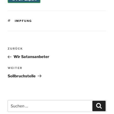
SCHLAGWÖRTER
IMPFUNG
Beitragsnavigation
Vorheriger
ZURÜCK
Beitrag
Wir Satansanbeter
Nächster
WEITER
Beitrag
Sollbruchstelle
Suchen
Suche
nach: