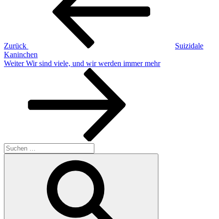
Zurück
Suizidale
Kaninchen
Nächster
Weiter
Wir sind viele, und wir werden immer mehr
Beitrag
Suchen
nach:
Suchen