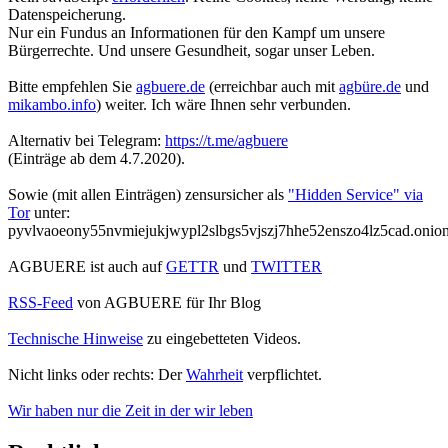
Datenspeicherung.
Nur ein Fundus an Informationen für den Kampf um unsere
Bürgerrechte. Und unsere Gesundheit, sogar unser Leben.
Bitte empfehlen Sie
agbuere.de
(erreichbar auch mit
agbüre.de
und
mikambo.info
) weiter. Ich wäre Ihnen sehr verbunden.
Alternativ bei Telegram:
https://t.me/agbuere
(Einträge ab dem 4.7.2020).
Sowie (mit allen Einträgen) zensursicher als
"Hidden Service" via
Tor
unter:
pyvlvaoeony55nvmiejukjwypl2slbgs5vjszj7hhe52enszo4lz5cad.onio
AGBUERE ist auch auf
GETTR
und
TWITTER
RSS-Feed
von AGBUERE für Ihr Blog
Technische Hinweise
zu eingebetteten Videos.
Nicht links oder rechts: Der
Wahrheit
verpflichtet.
Wir haben nur die Zeit in der wir leben