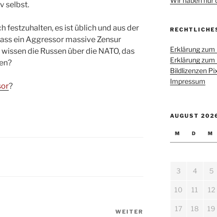
Wir haben nur di
 selbst.
 festzuhalten, es ist üblich und aus der
RECHTLICHE
ass ein Aggressor massive Zensur
Erklärung zum
 wissen die Russen über die NATO, das
Erklärung zum
len?
Bildlizenzen P
Impressum
sor
?
AUGUST 202
M
D
M
3
4
5
10
11
12
17
18
19
WEITER
Nächster