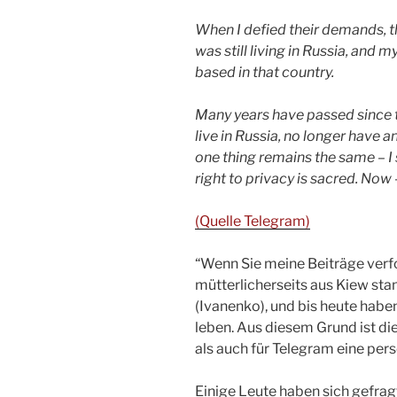
When I defied their demands, th
was still living in Russia, an
based in that country.
Many years have passed since t
live in Russia, no longer have
one thing remains the same – I 
right to privacy is sacred. Now
(Quelle Telegram)
“Wenn Sie meine Beiträge verfo
mütterlicherseits aus Kiew st
(Ivanenko), und bis heute haben
leben. Aus diesem Grund ist di
als auch für Telegram eine per
Einige Leute haben sich gefrag