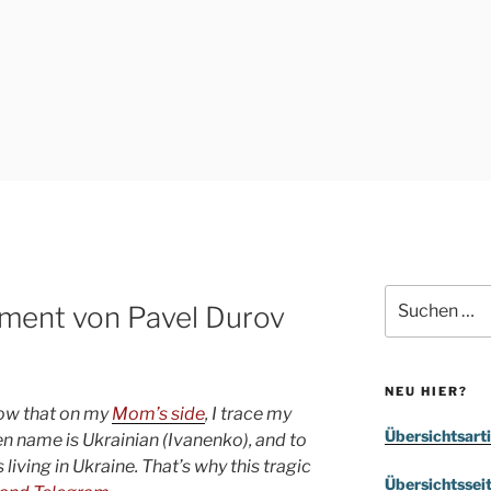
Suchen
ement von Pavel Durov
nach:
NEU HIER?
now that on my
Mom’s side
, I trace my
Übersichtsarti
en name is Ukrainian (Ivanenko), and to
living in Ukraine. That’s why this tragic
Übersichtssei