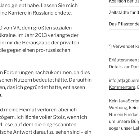
Koalition der B
ussland gelebt habe. Lassen Sie mich
Zeltstädte für 
ine Karriere in Russland endete.
Das Pflaster de
EO von VK, dem größten sozialen
kraine. Im Jahr 2013 verlangte der
n mir die Herausgabe der privaten
*) Verwendet ke
die gegen einen pro-russischen
Erläuterungen 
Details zur Dar
sen Forderungen nachzukommen, da dies
ischen Nutzern bedeutet hätte. Daraufhin
info[at]agbuere
, das ich gegründet hatte, entlassen
Kommentare
,
.
Kein JavaScrip
Werbung, kein
 meine Heimat verloren, aber ich
Nur ein Fundus
ögern. Ich lächle voller Stolz, wenn ich
um unsere Bürg
 lese, auf dem die eingescannten
sogar unser Le
sche Antwort darauf zu sehen sind – ein