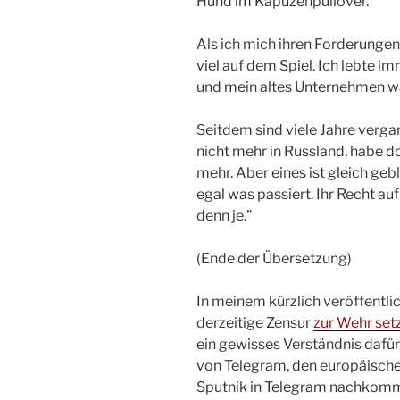
Hund im Kapuzenpullover.
Als ich mich ihren Forderungen
viel auf dem Spiel. Ich lebte 
und mein altes Unternehmen wa
Seitdem sind viele Jahre vergan
nicht mehr in Russland, habe d
mehr. Aber eines ist gleich gebl
egal was passiert. Ihr Recht auf
denn je.”
(Ende der Übersetzung)
In meinem kürzlich veröffentli
derzeitige Zensur
zur Wehr set
ein gewisses Verständnis dafür
von Telegram, den europäisch
Sputnik in Telegram nachkommt