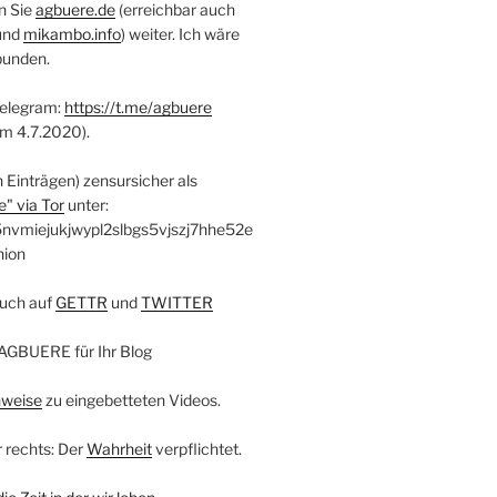
n Sie
agbuere.de
(erreichbar auch
und
mikambo.info
) weiter. Ich wäre
bunden.
Telegram:
https://t.me/agbuere
em 4.7.2020).
n Einträgen) zensursicher als
" via Tor
unter:
nvmiejukjwypl2slbgs5vjszj7hhe52e
nion
uch auf
GETTR
und
TWITTER
AGBUERE für Ihr Blog
nweise
zu eingebetteten Videos.
r rechts: Der
Wahrheit
verpflichtet.