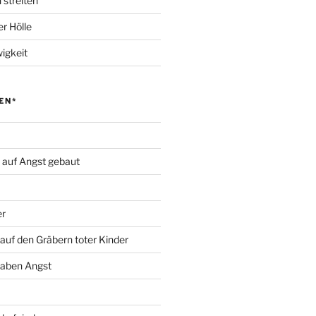
 streiten
r Hölle
igkeit
EN*
d auf Angst gebaut
er
auf den Gräbern toter Kinder
haben Angst