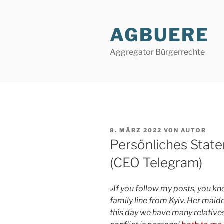
Zum
Inhalt
AGBUERE
springen
Aggregator Bürgerrechte
VERÖFFENTLICHT
8. MÄRZ 2022
VON
AUTOR
AM
Persönliches Stat
(CEO Telegram)
»If you follow my posts, you k
family line from Kyiv. Her maid
this day we have many relatives 