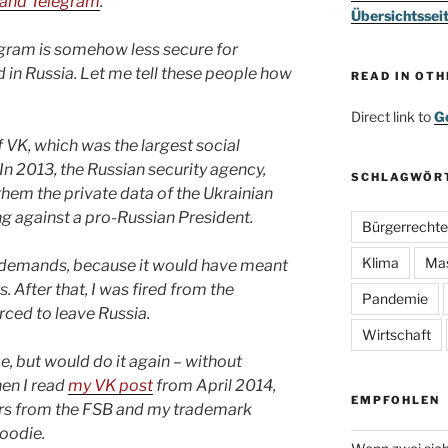
 and Telegram
.
Übersichtssei
gram is somehow less secure for
d in Russia. Let me tell these people how
READ IN OT
Direct link to
Go
 VK, which was the largest social
In 2013, the Russian security agency,
SCHLAGWÖR
them the private data of the Ukrainian
g against a pro-Russian President.
Bürgerrechte
Klima
Ma
e demands, because it would have meant
. After that, I was fired from the
Pandemie
ced to leave Russia.
Wirtschaft
 but would do it again – without
hen I read
my VK post
from April 2014,
EMPFOHLEN
rs from the FSB and my trademark
hoodie.