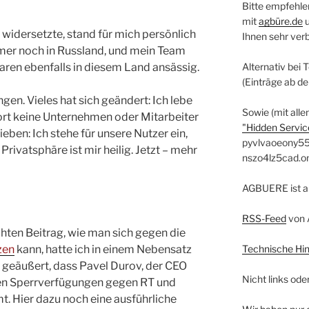
Bitte empfehle
mit
agbüre.de
 widersetzte, stand für mich persönlich
Ihnen sehr ver
immer noch in Russland, und mein Team
ren ebenfalls in diesem Land ansässig.
Alternativ bei 
(Einträge ab d
gen. Vieles hat sich geändert: Ich lebe
Sowie (mit alle
ort keine Unternehmen oder Mitarbeiter
"Hidden Service
ieben: Ich stehe für unsere Nutzer ein,
pyvlvaoeony55
 Privatsphäre ist mir heilig. Jetzt – mehr
nszo4lz5cad.o
AGBUERE ist a
RSS-Feed
von 
chten Beitrag, wie man sich gegen die
zen
kann, hatte ich in einem Nebensatz
Technische Hi
 geäußert, dass Pavel Durov, der CEO
Nicht links ode
en Sperrverfügungen gegen RT und
. Hier dazu noch eine ausführliche