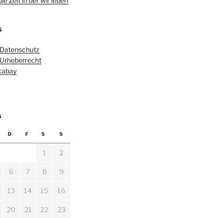
e Zeit in der wir leben
S
 Datenschutz
 Urheberrecht
ixabay
6
D
F
S
S
1
2
6
7
8
9
13
14
15
16
20
21
22
23