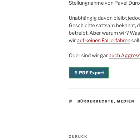
Stellungnahme von Pavel Durov
Unabhängig davon bleibt jedoch
Geschichte sattsam bekannt, d
betreibt. Aber warum wir? Was
wir
auf keinen Fall erfahren
sol
Oder sind wir gar
auch Aggres
📄 PDF Export
SCHLAGWÖRTER
BÜRGERRECHTE
,
MEDIEN
Beitragsnavigation
Vorheriger
ZURÜCK