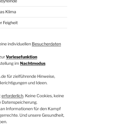
abyfeinde
das Klima
r Feigheit
ine individuellen
Besucherdaten
zur
Vorlesefunktion
stellung im
Nachtmodus
.de für zielführende Hinweise,
 Berichtigungen und Ideen.
t
erforderlich
. Keine Cookies, keine
e Datenspeicherung.
 an Informationen für den Kampf
errechte. Und unsere Gesundheit,
ben.