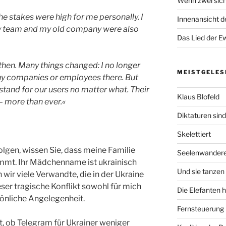
Wenn zwei sich
e stakes were high for me personally. I
Innenansicht de
d my team and my old company were also
Das Lied der Ew
hen. Many things changed: I no longer
MEISTGELES
 any companies or employees there. But
stand for our users no matter what. Their
Klaus Blofeld
 – more than ever.«
Diktaturen sin
Skelettiert
lgen, wissen Sie, dass meine Familie
Seelenwander
ammt. Ihr Mädchenname ist ukrainisch
Und sie tanzen 
 wir viele Verwandte, die in der Ukraine
eser tragische Konflikt sowohl für mich
Die Elefanten 
sönliche Angelegenheit.
Fernsteuerung
t, ob Telegram für Ukrainer weniger