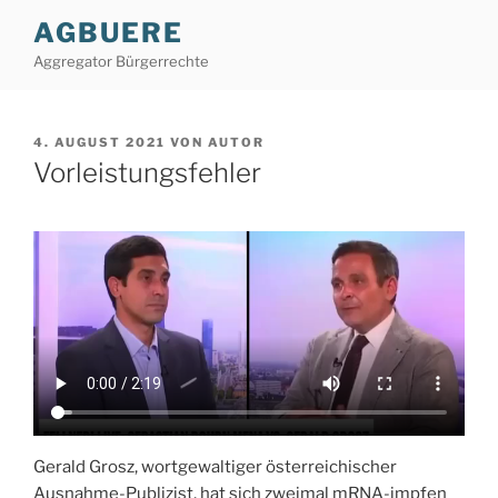
Zum
AGBUERE
Inhalt
Aggregator Bürgerrechte
springen
VERÖFFENTLICHT
4. AUGUST 2021
VON
AUTOR
AM
Vorleistungsfehler
Gerald Grosz, wortgewaltiger österreichischer
Ausnahme-Publizist, hat sich zweimal mRNA-impfen