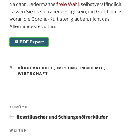
Na dann. Jedermanns
freie Wahl
, selbstverständlich.
Lassen Sie es sich aber gesagt sein, mit Gott hat das,
woran die Corona-Kultisten glauben, nicht das
Allermindeste zu tun.
📄 PDF Export
SCHLAGWÖRTER
BÜRGERRECHTE
,
IMPFUNG
,
PANDEMIE
,
WIRTSCHAFT
Beitragsnavigation
Vorheriger
ZURÜCK
Beitrag
Rosstäuscher und Schlangenölverkäufer
Nächster
WEITER