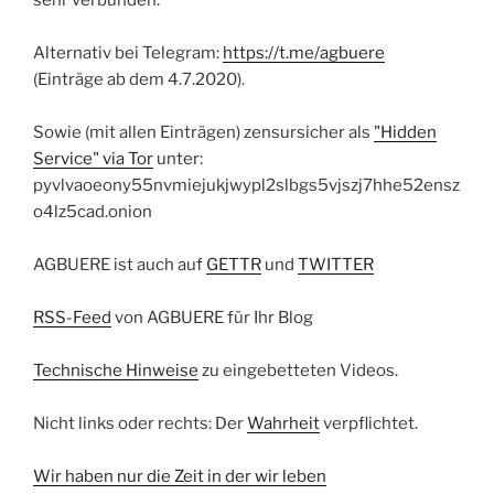
sehr verbunden.
Alternativ bei Telegram:
https://t.me/agbuere
(Einträge ab dem 4.7.2020).
Sowie (mit allen Einträgen) zensursicher als
"Hidden
Service" via Tor
unter:
pyvlvaoeony55nvmiejukjwypl2slbgs5vjszj7hhe52ensz
o4lz5cad.onion
AGBUERE ist auch auf
GETTR
und
TWITTER
RSS-Feed
von AGBUERE für Ihr Blog
Technische Hinweise
zu eingebetteten Videos.
Nicht links oder rechts: Der
Wahrheit
verpflichtet.
Wir haben nur die Zeit in der wir leben