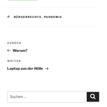
SCHLAGWÖRTER
BÜRGERRECHTE
,
PANDEMIE
Beitragsnavigation
Vorheriger
ZURÜCK
Beitrag
Warum?
Nächster
WEITER
Beitrag
Laptop aus der Hölle
Suchen
Suche
nach: