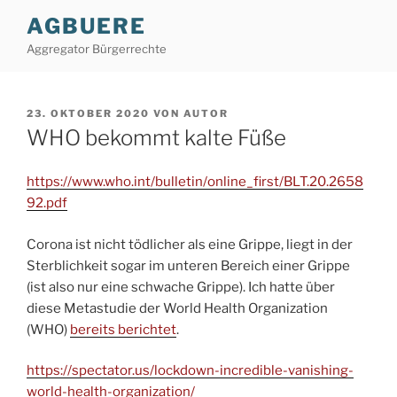
Zum
AGBUERE
Inhalt
Aggregator Bürgerrechte
springen
VERÖFFENTLICHT
23. OKTOBER 2020
VON
AUTOR
AM
WHO bekommt kalte Füße
https://www.who.int/bulletin/online_first/BLT.20.2658
92.pdf
Corona ist nicht tödlicher als eine Grippe, liegt in der
Sterblichkeit sogar im unteren Bereich einer Grippe
(ist also nur eine schwache Grippe). Ich hatte über
diese Metastudie der World Health Organization
(WHO)
bereits berichtet
.
https://spectator.us/lockdown-incredible-vanishing-
world-health-organization/