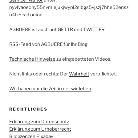
Service" via Tor
unter:
pyvlvaoeony55nvmiejukjwypl2slbgs5vjszj7hhe52ensz
o4lz5cad.onion
AGBUERE ist auch auf
GETTR
und
TWITTER
RSS-Feed
von AGBUERE für Ihr Blog
Technische Hinweise
zu eingebetteten Videos.
Nicht links oder rechts: Der
Wahrheit
verpflichtet.
Wir haben nur die Zeit in der wir leben
RECHTLICHES
Erklärung zum Datenschutz
Erklärung zum Urheberrecht
Bildlizenzen Pixabay