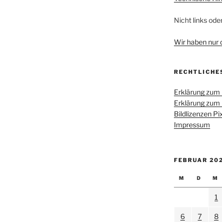
Nicht links ode
Wir haben nur di
RECHTLICHE
Erklärung zum
Erklärung zum
Bildlizenzen P
Impressum
FEBRUAR 20
M
D
M
1
6
7
8