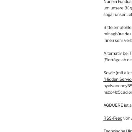
Nur ein Fundus
um unsere Bürg
sogar unser Le
Bitte empfehle
mit
agbüre.de
Ihnen sehr ver
Alternativ bei 
(Einträge ab d
Sowie (mit alle
"Hidden Service
pyvlvaoeony55
nszo4lz5cad.o
AGBUERE ist a
RSS-Feed
von 
Technische Hi