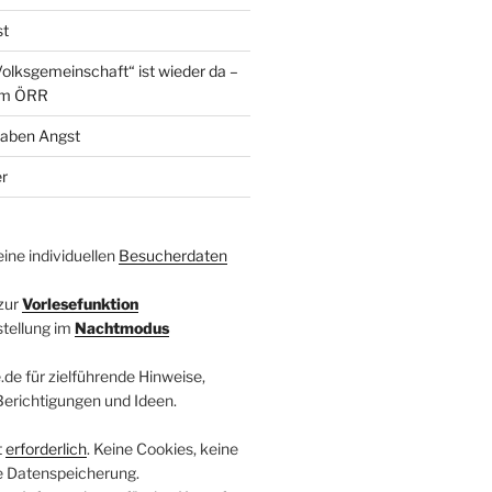
st
olksgemeinschaft“ ist wieder da –
im ÖRR
haben Angst
r
ine individuellen
Besucherdaten
zur
Vorlesefunktion
stellung im
Nachtmodus
.de für zielführende Hinweise,
 Berichtigungen und Ideen.
t
erforderlich
. Keine Cookies, keine
e Datenspeicherung.