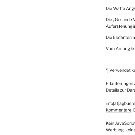
Die Waffe Ang
Die „Gesunde V
Auferstehung 
Die Elefanten 
Vom Anfang he
*) Verwendet ke
Erläuterungen 
Details zur Dar
info[at]agbuere
Kommentare
,
Kein JavaScrip
Werbung, kein