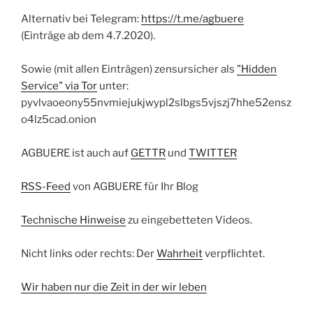
Alternativ bei Telegram:
https://t.me/agbuere
(Einträge ab dem 4.7.2020).
Sowie (mit allen Einträgen) zensursicher als
"Hidden
Service" via Tor
unter:
pyvlvaoeony55nvmiejukjwypl2slbgs5vjszj7hhe52ensz
o4lz5cad.onion
AGBUERE ist auch auf
GETTR
und
TWITTER
RSS-Feed
von AGBUERE für Ihr Blog
Technische Hinweise
zu eingebetteten Videos.
Nicht links oder rechts: Der
Wahrheit
verpflichtet.
Wir haben nur die Zeit in der wir leben