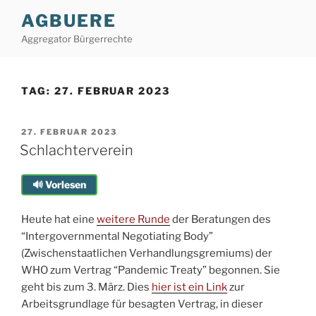
Zum
AGBUERE
Inhalt
Aggregator Bürgerrechte
springen
TAG:
27. FEBRUAR 2023
VERÖFFENTLICHT
27. FEBRUAR 2023
AM
Schlachterverein
🔊 Vorlesen
Heute hat eine
weitere Runde
der Beratungen des
“Intergovernmental Negotiating Body”
(Zwischenstaatlichen Verhandlungsgremiums) der
WHO zum Vertrag “Pandemic Treaty” begonnen. Sie
geht bis zum 3. März. Dies
hier ist ein Link
zur
Arbeitsgrundlage für besagten Vertrag, in dieser