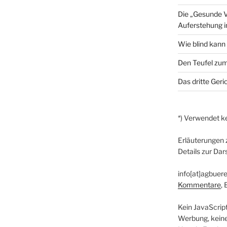
Die „Gesunde V
Auferstehung 
Wie blind kann
Den Teufel zum
Das dritte Geri
*) Verwendet ke
Erläuterungen 
Details zur Dar
info[at]agbuere
Kommentare
,
Kein JavaScrip
Werbung, kein