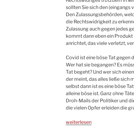
Rechtswidriges trotzdem in Mil
sollten Sie sich den (eingangs 
Den Zulassungsbehörden, welche
die Rechtswidrigkeit zu erkenne
Zulassung auch gegen jedes gel
kommt dann eben ein Produkt 
anrichtet, das viele verletzt, ve
Covid ist eine böse Tat gegen 
Wer hat sie begangen? Es müsst
Tat begeht? Und wer sich einen
der meint, das alles ließe sich
selbst dann ist es eine böse Ta
alleine böse ist. Ganz ohne Täter
Droh-Mails der Politiker und d
die vielen Opfer erleiden die 
„Die,
weiterlesen
die