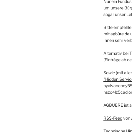
Nur ein Fundus
um unsere Bürg
sogar unser Le
Bitte empfehle
mit
agbüre.de
Ihnen sehr ver
Alternativ bei 
(Einträge ab d
Sowie (mit alle
"Hidden Service
pyvlvaoeony55
nszo4lz5cad.o
AGBUERE ist a
RSS-Feed
von 
Technische Hi