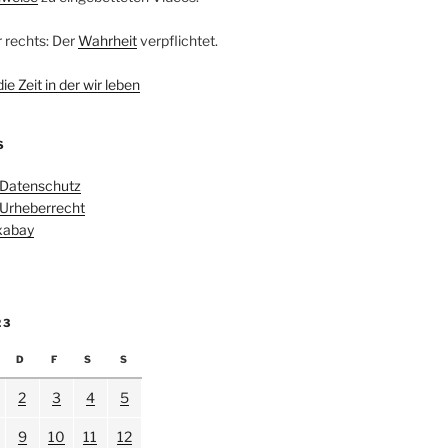
r rechts: Der
Wahrheit
verpflichtet.
e Zeit in der wir leben
S
 Datenschutz
 Urheberrecht
ixabay
23
D
F
S
S
2
3
4
5
9
10
11
12