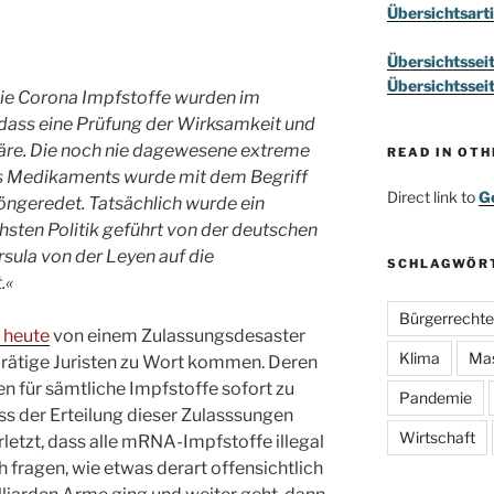
Übersichtsarti
Übersichtssei
Übersichtssei
die Corona Impfstoffe wurden im
dass eine Prüfung der Wirksamkeit und
äre. Die noch nie dagewesene extreme
READ IN OT
s Medikaments wurde mit dem Begriff
Direct link to
Go
öngeredet. Tatsächlich wurde ein
sten Politik geführt von der deutschen
ula von der Leyen auf die
SCHLAGWÖR
.«
Bürgerrechte
 heute
von einem Zulassungsdesaster
Klima
Ma
rätige Juristen zu Wort kommen. Deren
en für sämtliche Impfstoffe sofort zu
Pandemie
ess der Erteilung dieser Zulasssungen
Wirtschaft
letzt, dass alle mRNA-Impfstoffe illegal
ch fragen, wie etwas derart offensichtlich