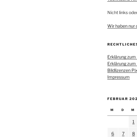
Nicht links ode
Wir haben nur di
RECHTLICHE
Erklärung zum
Erklärung zum
Bildlizenzen P
Impressum
FEBRUAR 20
M
D
M
1
6
7
8