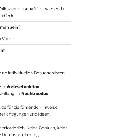
olksgemeinschaft“ ist wieder da –
im ÖRR
 man sein?
 Vater
cht
ine individuellen
Besucherdaten
zur
Vorlesefunktion
stellung im
Nachtmodus
.de für zielführende Hinweise,
 Berichtigungen und Ideen.
t
erforderlich
. Keine Cookies, keine
e Datenspeicherung.