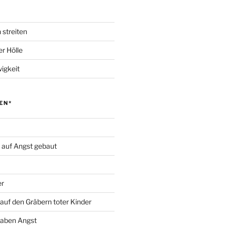
 streiten
r Hölle
igkeit
EN*
d auf Angst gebaut
er
auf den Gräbern toter Kinder
haben Angst