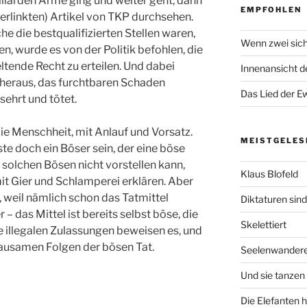
liarden Arme ging und weiter geht, dann
EMPFOHLEN
verlinkten) Artikel von TKP durchsehen.
 die bestqualifizierten Stellen waren,
Wenn zwei sich
n, wurde es von der Politik befohlen, die
tende Recht zu erteilen. Und dabei
Innenansicht de
heraus, das furchtbaren Schaden
Das Lied der Ew
rsehrt und tötet.
die Menschheit, mit Anlauf und Vorsatz.
MEISTGELES
e doch ein Böser sein, der eine böse
 solchen Bösen nicht vorstellen kann,
Klaus Blofeld
 mit Gier und Schlamperei erklären. Aber
t, weil nämlich schon das Tatmittel
Diktaturen sin
 – das Mittel ist bereits selbst böse, die
Skelettiert
ie illegalen Zulassungen beweisen es, und
grausamen Folgen der bösen Tat.
Seelenwander
Und sie tanzen 
Die Elefanten 