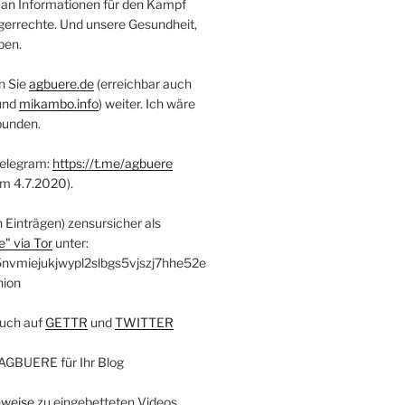
 an Informationen für den Kampf
errechte. Und unsere Gesundheit,
ben.
n Sie
agbuere.de
(erreichbar auch
und
mikambo.info
) weiter. Ich wäre
bunden.
Telegram:
https://t.me/agbuere
em 4.7.2020).
n Einträgen) zensursicher als
" via Tor
unter:
nvmiejukjwypl2slbgs5vjszj7hhe52e
nion
uch auf
GETTR
und
TWITTER
AGBUERE für Ihr Blog
nweise
zu eingebetteten Videos.