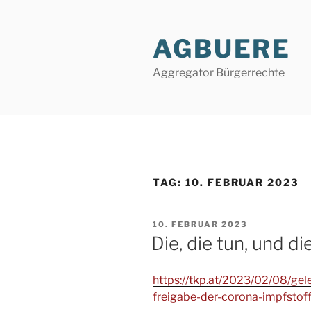
Zum
Inhalt
AGBUERE
springen
Aggregator Bürgerrechte
TAG:
10. FEBRUAR 2023
VERÖFFENTLICHT
10. FEBRUAR 2023
AM
Die, die tun, und d
https://tkp.at/2023/02/08/gel
freigabe-der-corona-impfstof