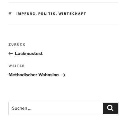
SCHLAGWÖRTER
IMPFUNG
,
POLITIK
,
WIRTSCHAFT
Beitragsnavigation
Vorheriger
ZURÜCK
Beitrag
Lackmustest
Nächster
WEITER
Beitrag
Methodischer Wahnsinn
Suchen
Suche
nach: