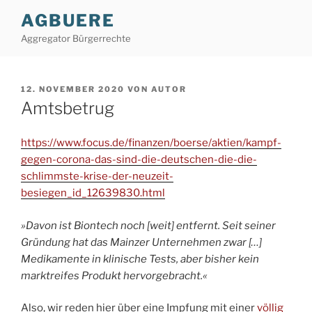
Zum
AGBUERE
Inhalt
Aggregator Bürgerrechte
springen
VERÖFFENTLICHT
12. NOVEMBER 2020
VON
AUTOR
AM
Amtsbetrug
https://www.focus.de/finanzen/boerse/aktien/kampf-
gegen-corona-das-sind-die-deutschen-die-die-
schlimmste-krise-der-neuzeit-
besiegen_id_12639830.html
»Davon ist Biontech noch [weit] entfernt. Seit seiner
Gründung hat das Mainzer Unternehmen zwar […]
Medikamente in klinische Tests, aber bisher kein
marktreifes Produkt hervorgebracht.«
Also, wir reden hier über eine Impfung mit einer
völlig