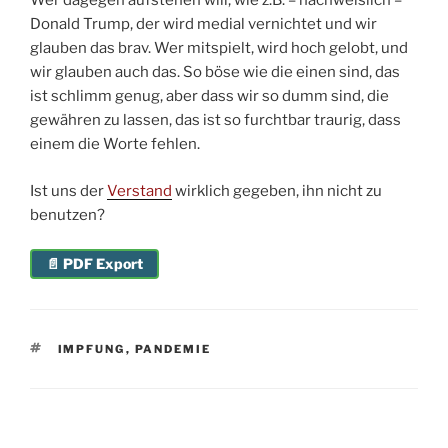
Wer dagegen aufstehen will, wie z.B. – nachweislich –
Donald Trump, der wird medial vernichtet und wir
glauben das brav. Wer mitspielt, wird hoch gelobt, und
wir glauben auch das. So böse wie die einen sind, das
ist schlimm genug, aber dass wir so dumm sind, die
gewähren zu lassen, das ist so furchtbar traurig, dass
einem die Worte fehlen.
Ist uns der
Verstand
wirklich gegeben, ihn nicht zu
benutzen?
📄 PDF Export
SCHLAGWÖRTER
IMPFUNG
,
PANDEMIE
Beitragsnavigation