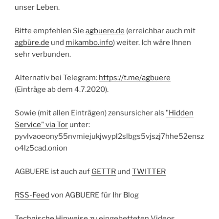
unser Leben.
Bitte empfehlen Sie
agbuere.de
(erreichbar auch mit
agbüre.de
und
mikambo.info
) weiter. Ich wäre Ihnen
sehr verbunden.
Alternativ bei Telegram:
https://t.me/agbuere
(Einträge ab dem 4.7.2020).
Sowie (mit allen Einträgen) zensursicher als
"Hidden
Service" via Tor
unter:
pyvlvaoeony55nvmiejukjwypl2slbgs5vjszj7hhe52ensz
o4lz5cad.onion
AGBUERE ist auch auf
GETTR
und
TWITTER
RSS-Feed
von AGBUERE für Ihr Blog
Technische Hinweise
zu eingebetteten Videos.