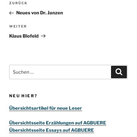
Vorheriger
ZURÜCK
Beitrag
Neues von Dr. Janzen
Nächster
WEITER
Beitrag
Klaus Blofeld
Suchen
Suche
nach:
NEU HIER?
Übersichtsartikel für neue Leser
Übersichtsseite Erzählungen auf AGBUERE
Übersichtsseite Essays auf AGBUERE